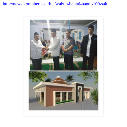
http://news.koranbernas.id/.../wabup-bantul-bantu-100-sak...